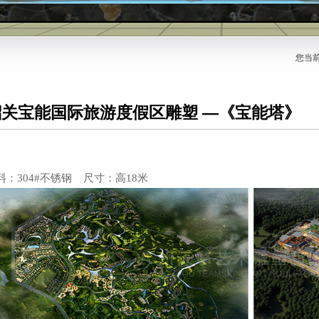
您当
韶关宝能国际旅游度假区雕塑 —《宝能塔》
料：
304#
不锈钢
尺寸：高
18
米