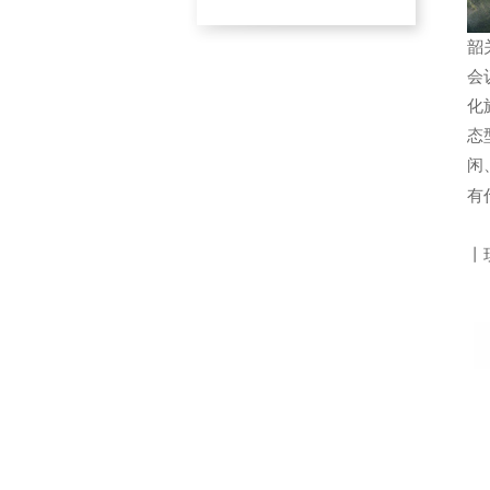
韶
会
化
态
闲
有
丨