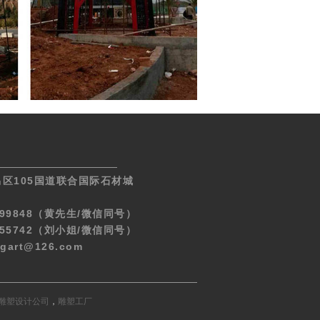
区105国道联合国际石材城
299848（黄先生/微信同号）
255742（刘小姐/微信同号）
gart@126.com
雕塑设计公司
，
雕塑工厂