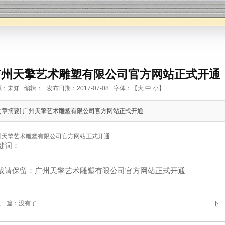
广州天擎艺术雕塑有限公司官方网站正式开通
：未知 编辑： 发布日期：2017-07-08 字体：【
大
中
小
】
文章摘要] 广州天擎艺术雕塑有限公司官方网站正式开通
州天擎艺术雕塑有限公司官方网站正式开通
键词：
载请保留：
广州天擎艺术雕塑有限公司官方网站正式开通
上一篇：没有了
下一