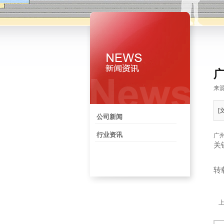
来源
[
公司新闻
行业资讯
广
关
转