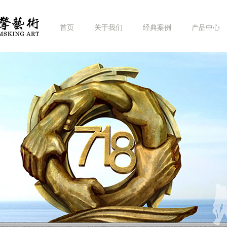
首页
关于我们
经典案例
产品中心